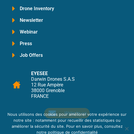
Drone Inventory
Newsletter
Webinar
Press
Job Offers
EYESEE
Darwin Drones S.A.S
12 Rue Ampère
38000 Grenoble
FRANCE
Write to us
Nous utilisons des cookies pour améliorer votre expérience sur
notre site : notamment pour recueillir des statistiques ou
améliorer la sécurité du site. Pour en savoir plus, consultez
notre
politique de confidentialité
Privacy Policy
–
Legal Notice