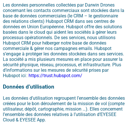
Les données personnelles collectées par
Darwin Drones
concernant les contacts commerciaux
sont stockées dans la
base de données commerciale
s
(le CRM – le gestionnaire
des relations clients)
Hubspot
CRM
dans ses centres de
données
en Union Européenne
.
Hubspot
offre des solutions
basées dans le cloud qui aident les sociétés à gérer
leurs
processus opérationnels. De ses services, nous utilisons
Hubspot
CRM pour héberger notre base de données
commerciale
&
gérer nos campagnes
emails
.
Hubspot
s’engage à prot
é
ger les données stockées dans ses services
.
L
a société a mis plusieurs mesures en place pour assurer la
sécurité physique, réseau, processus, et infrastructure. Plus
d’informations
sur les mesures de sécurité prises par
Hubspot
ici :
https://trust.hubspot.com/
Données
d’utilisation
Les données d’utilisation regroupent l’ensemble des données
créées pour le bon déroulement de la mission de vol (compte
utilisateur, dépôt, cartographie, mission …). Elles concernent
l’ensemble des données relatives à l’utilisation d’EYESEE
Cloud & EYESEE App.