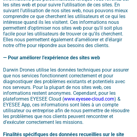
les sites web et pour suivre l’utilisation de
ces sites
. En
suivant l’utilisation de nos sites web, nous pouvons mieux
comprendre ce que cherchent les utilisateurs et ce qui les
intéresse quand ils
les
visitent. Ces informations nous
permettent d’optimiser
nos sites web
pour q
u’il
soit plus
facile pour les utilisateurs de trouver ce qu’ils cherchent
.
E
lles nous permettent
également
d’améliorer et d’élargir
notre offre pour répondre aux besoins des clients.
—
Pour améliorer l’expérience des sites web
Darwin Drones
utilise les données techniques pour assurer
que nos services fonctionnent correctement et pour
diagnostiquer des problèmes existants et potentiels avec
nos serveurs. Pour la plupart de nos sites web, ces
informations restent anonymes. Cependant, pour l
es
plateform
es
EYESEE Cloud
(
www.
eyesee-cloud
.com
)
&
EYESEE App
, ces informations
sont
liées à un compte
utili
sateu
r
ou entreprise
afin de nous permettre
de
résoudre
les problèmes qu
e nos clients
peuvent
rencontre
r
et
d’exécuter correctement les missions
.
Finalités spécifiques des données
recueillies
sur le site