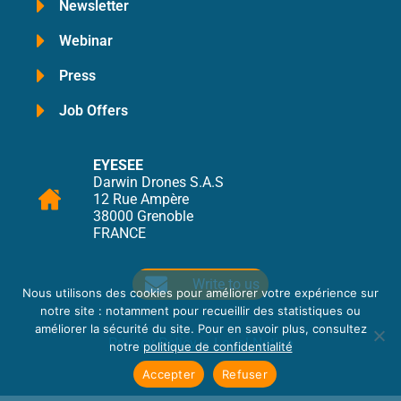
Newsletter
Webinar
Press
Job Offers
EYESEE
Darwin Drones S.A.S
12 Rue Ampère
38000 Grenoble
FRANCE
Write to us
Nous utilisons des cookies pour améliorer votre expérience sur
notre site : notamment pour recueillir des statistiques ou
améliorer la sécurité du site. Pour en savoir plus, consultez
Privacy Policy
–
Legal Notice
notre
politique de confidentialité
Accepter
Refuser