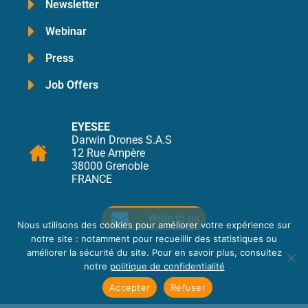
Newsletter
Webinar
Press
Job Offers
EYESEE
Darwin Drones S.A.S
12 Rue Ampère
38000 Grenoble
FRANCE
Write to us
Nous utilisons des cookies pour améliorer votre expérience sur
notre site : notamment pour recueillir des statistiques ou
améliorer la sécurité du site. Pour en savoir plus, consultez
Privacy Policy
–
Legal Notice
notre
politique de confidentialité
Accepter
Refuser