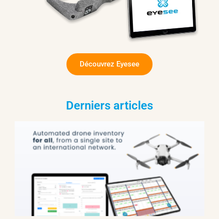
Découvrez Eyesee
Derniers articles
d
E
D
D
d
l
a
d
a