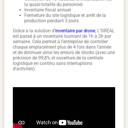
la quasi-totalité du personnel
Inventaire fiscal annuel
Fermeture du site logistique et arrêt de la
production pendant 3 jours
Grâce à la solution d’
inventaire par drone
, L’ORÉAL
est passé à un inventaire tournant de 1h à 2h par
semaine. Cela permet à l’entreprise de contrôler
chaque emplacement plus de 4 fois dans l’année
et de diminuer ainsi les erreurs de stocks (avec une
précision de 99,8% et ouverture de la centrale
logistique en continu sans interruptions
d’activités).