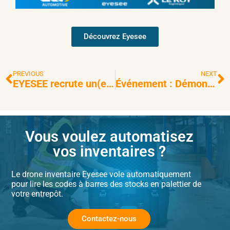
Li
Découvrez Eyesee
PREVIOUS
NEXT
EYESEE recrute un(e) chargé(e) de déploiement
Événement : Démonstration de vol de la solution EYESEE à l’AFTRAL Grenoble
Vous voulez automatisez
vos inventaires ?
Le
drone inventaire
Eyesee vole automatiquement
pour lire les codes à barres des stocks en palettier de
votre entrepôt.
Contactez-nous