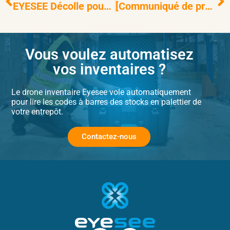
EYESEE Décolle pour la SITL 2025 : Découvrez l’Innovation au Service de la Logistique
[Communiqué de presse] Eyesee Air : Darwin Drones démocratise l’inventaire automatisé, du site isolé au parc mondial
Vous voulez automatisez
vos inventaires ?
Le
drone inventaire
Eyesee vole automatiquement
pour lire les codes à barres des stocks en palettier de
votre entrepôt.
Contactez-nous