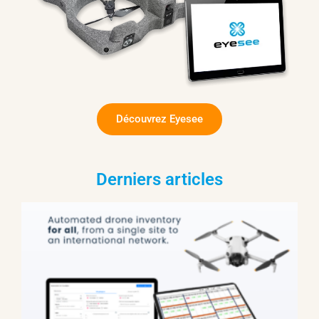
Découvrez Eyesee
Derniers articles
d
E
D
D
d
l
a