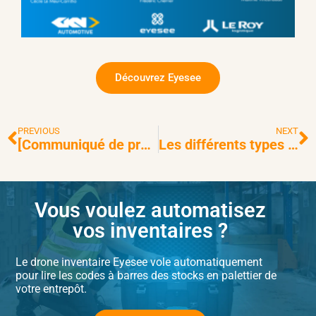
2
Li
Découvrez Eyesee
PREVIOUS
NEXT
[Communiqué de presse] Automatisation des process d’inventaire des entrepôts : conjuger frugalité énergétique et performance est possible avec EYESEE !
Les différents types d’inventaires logistiques
Vous voulez automatisez
vos inventaires ?
Le
drone inventaire
Eyesee vole automatiquement
pour lire les codes à barres des stocks en palettier de
votre entrepôt.