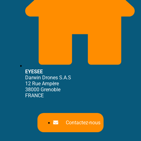
EYESEE
Darwin Drones S.A.S
12 Rue Ampère
38000 Grenoble
FRANCE
Contactez-nous