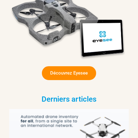
Découvrez Eyesee
Derniers articles
d
E
D