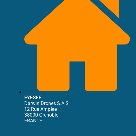
EYESEE
Darwin Drones S.A.S
12 Rue Ampère
38000 Grenoble
FRANCE