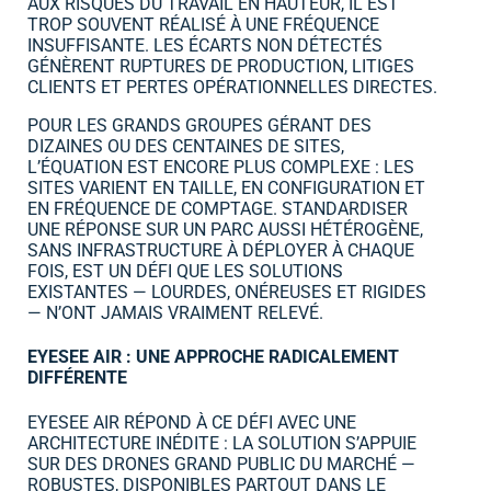
AUX RISQUES DU TRAVAIL EN HAUTEUR, IL EST
TROP SOUVENT RÉALISÉ À UNE FRÉQUENCE
INSUFFISANTE. LES ÉCARTS NON DÉTECTÉS
GÉNÈRENT RUPTURES DE PRODUCTION, LITIGES
CLIENTS ET PERTES OPÉRATIONNELLES DIRECTES.
POUR LES GRANDS GROUPES GÉRANT DES
DIZAINES OU DES CENTAINES DE SITES,
L’ÉQUATION EST ENCORE PLUS COMPLEXE : LES
SITES VARIENT EN TAILLE, EN CONFIGURATION ET
EN FRÉQUENCE DE COMPTAGE. STANDARDISER
UNE RÉPONSE SUR UN PARC AUSSI HÉTÉROGÈNE,
SANS INFRASTRUCTURE À DÉPLOYER À CHAQUE
FOIS, EST UN DÉFI QUE LES SOLUTIONS
EXISTANTES — LOURDES, ONÉREUSES ET RIGIDES
— N’ONT JAMAIS VRAIMENT RELEVÉ.
EYESEE AIR : UNE APPROCHE RADICALEMENT
DIFFÉRENTE
EYESEE AIR RÉPOND À CE DÉFI AVEC UNE
ARCHITECTURE INÉDITE : LA SOLUTION S’APPUIE
SUR DES DRONES GRAND PUBLIC DU MARCHÉ —
ROBUSTES, DISPONIBLES PARTOUT DANS LE