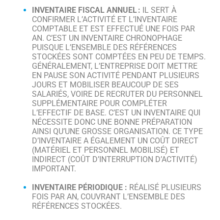
INVENTAIRE
FISCAL
ANNUEL
:
IL SERT À
CONFIRMER
L’ACTIVITÉ
ET L’INVENTAIRE
COMPTABLE
ET EST
EFFECTUÉ UNE FOIS PAR
AN.
C’EST UN INVENTAIRE CHRONOPHAGE
PUISQU
E L’ENSEMBLE DES RÉFÉRENCES
STOCKÉES SONT COMPTÉES EN PEU DE TEMPS.
GÉNÉRALEMENT, L’ENTREPRISE DOIT METTRE
EN PAUSE SON ACTIVITÉ PENDANT PLUSIEURS
JOURS ET MOBILISER BEAUCOUP DE SES
SALARIÉS, VOIRE D
E RECRUTER DU PERSONNEL
SUPPLÉMENTAIRE POUR COMPLÉTER
L’EFFECTIF DE BASE. C’EST UN INVENTAIRE QUI
NÉCESSITE DONC UNE BONNE PRÉPARATION
AINSI QU’UNE GROSSE ORGANISATION.
CE TYPE
D’INVENTAIRE A ÉGALEMENT UN COÛT DIRECT
(MATÉRIEL ET PERSONNEL MOBILISÉ) ET
INDIRECT (COÛT D’INTERRUPTION D’ACTIVITÉ)
IMPORTANT
.
INVENTAIRE
P
ÉRIODIQUE :
RÉALISÉ PLUSIEURS
FOIS PAR AN, COUVRANT
L’ENSEMBLE DES
RÉFÉRENCES STOCKÉES.