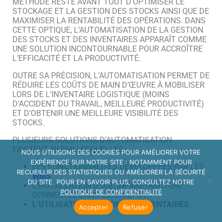
MÉTHODE RESTE AVANT TOUT D’OPTIMISER LE
STOCKAGE ET LA GESTION DES STOCKS AINSI QUE DE
MAXIMISER LA RENTABILITÉ DES OPÉRATIONS. DANS
CETTE OPTIQUE, L’AUTOMATISATION DE LA GESTION
DES STOCKS ET DES INVENTAIRES APPARAÎT COMME
UNE SOLUTION INCONTOURNABLE POUR ACCROÎTRE
L’EFFICACITÉ ET LA PRODUCTIVITÉ.
OUTRE SA PRÉCISION, L’AUTOMATISATION PERMET DE
RÉDUIRE LES COÛTS DE MAIN D’ŒUVRE À MOBILISER
LORS DE L’INVENTAIRE LOGISTIQUE (MOINS
D’ACCIDENT DU TRAVAIL, MEILLEURE PRODUCTIVITÉ)
ET D’OBTENIR UNE MEILLEURE VISIBILITÉ DES
STOCKS.
PLUSIEURS SOLUTIONS D’AUTOMATISATION
EXISTENT, PARMI LESQUELLES :
NOUS UTILISONS DES COOKIES POUR AMÉLIORER VOTRE
EXPÉRIENCE SUR NOTRE SITE : NOTAMMENT POUR
LES FONCTIONNALITÉS DÉVELOPPÉES PAR LES
RECUEILLIR DES STATISTIQUES OU AMÉLIORER LA SÉCURITÉ
WMS
;
DU SITE. POUR EN SAVOIR PLUS, CONSULTEZ NOTRE
L’INSTALLATION D’UNE INFRASTRUCTURE
POLITIQUE DE CONFIDENTIALITÉ
CONNECTÉE DANS L’ENTREPÔT;
L’UTILISATION DE DRONES D’INVENTAIRES.
Accepter
Refuser